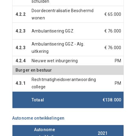
schulden
73
Doordecentralisatie Beschermd
4.2.2
€ 65.000
wonen
4.2.3
Ambulantisering GGZ
€ 76.000
88
Ambulantisering GGZ - Alg.
4.2.3
€ 76.000
uitkering
88
4.2.4
Nieuwe wet inburgering
PM
Burger en bestuur
Rechtmatigheidsverantwoording
4.3.1
PM
college
Totaal
€138.000
73
Autonome ontwikkelingen
Autonome
2021
2022