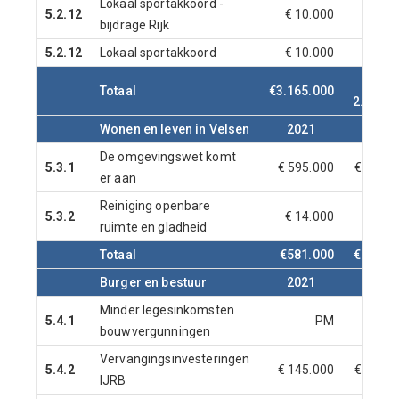
Lokaal sportakkoord -
5.2.12
€ 10.000
€ 10.0
bijdrage Rijk
5.2.12
Lokaal sportakkoord
€ 10.000
€ 10.0
Totaal
€3.165.000
2.869.0
Wonen en leven in Velsen
2021
2022
De omgevingswet komt
5.3.1
€ 595.000
€ 300.0
er aan
Reiniging openbare
5.3.2
€ 14.000
€ 14.0
ruimte en gladheid
Totaal
€581.000
€ 286.0
Burger en bestuur
2021
2022
Minder legesinkomsten
5.4.1
PM
bouwvergunningen
Vervangingsinvesteringen
5.4.2
€ 145.000
€ 132.0
IJRB