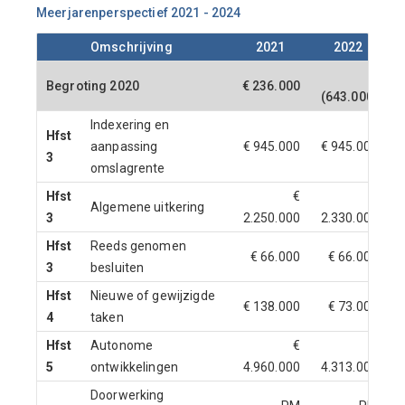
Meerjarenperspectief 2021 - 2024
Omschrijving
2021
2022
€
Begroting 2020
€ 236.000
(643.000)
Indexering en
Hfst
aanpassing
€ 945.000
€ 945.000
€
3
omslagrente
Hfst
€
€
Algemene uitkering
3
2.250.000
2.330.000
1
Hfst
Reeds genomen
€ 66.000
€ 66.000
3
besluiten
Hfst
Nieuwe of gewijzigde
€ 138.000
€ 73.000
4
taken
Hfst
Autonome
€
€
5
ontwikkelingen
4.960.000
4.313.000
4
Doorwerking