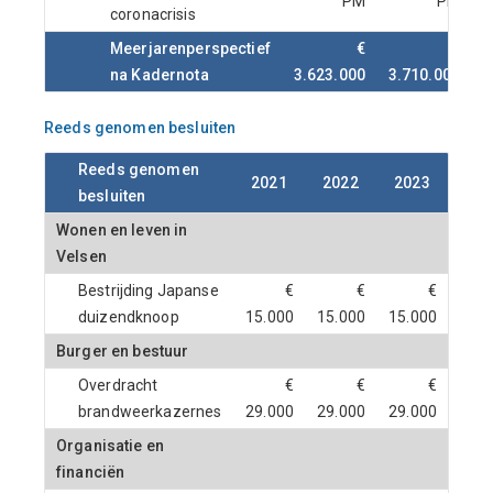
PM
PM
coronacrisis
Meerjarenperspectief
€
€
na Kadernota
3.623.000
3.710.000
3
Reeds genomen besluiten
Reeds genomen
2021
2022
2023
202
besluiten
Wonen en leven in
Velsen
Bestrijding Japanse
€
€
€
duizendknoop
15.000
15.000
15.000
15.0
Burger en bestuur
Overdracht
€
€
€
brandweerkazernes
29.000
29.000
29.000
29.0
Organisatie en
financiën