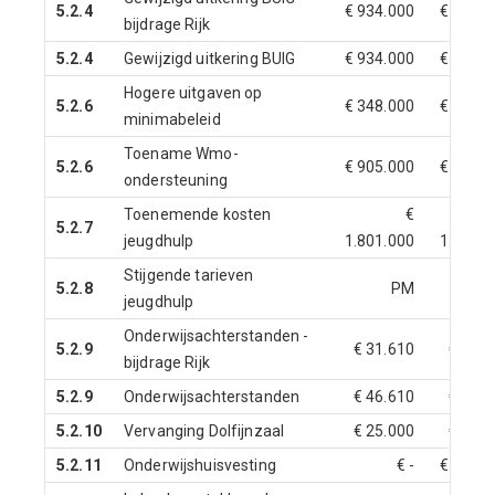
5.2.4
€ 934.000
€ 934.0
bijdrage Rijk
5.2.4
Gewijzigd uitkering BUIG
€ 934.000
€ 934.0
Hogere uitgaven op
5.2.6
€ 348.000
€ 348.0
minimabeleid
Toename Wmo-
5.2.6
€ 905.000
€ 905.0
ondersteuning
Toenemende kosten
€
5.2.7
jeugdhulp
1.801.000
1.801.0
Stijgende tarieven
5.2.8
PM
jeugdhulp
Onderwijsachterstanden -
5.2.9
€ 31.610
€ 31.6
bijdrage Rijk
5.2.9
Onderwijsachterstanden
€ 46.610
€ 46.6
5.2.10
Vervanging Dolfijnzaal
€ 25.000
€ 25.0
5.2.11
Onderwijshuisvesting
€ -
€ 250.0