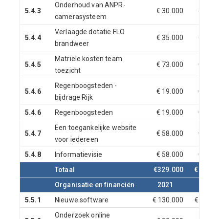
Onderhoud van ANPR-
5.4.3
€ 30.000
€ 30.0
camerasysteem
Verlaagde dotatie FLO
5.4.4
€ 35.000
€ 35.0
brandweer
Matriële kosten team
5.4.5
€ 73.000
€ 73.0
toezicht
Regenboogsteden -
5.4.6
€ 19.000
€ 19.0
bijdrage Rijk
5.4.6
Regenboogsteden
€ 19.000
€ 19.0
Een toegankelijke website
5.4.7
€ 58.000
€ 58.0
voor iedereen
5.4.8
Informatievisie
€ 58.000
€ 58.0
Totaal
€329.000
€ 316.0
Organisatie en financiën
2021
2022
5.5.1
Nieuwe software
€ 130.000
€ 130.0
Onderzoek online