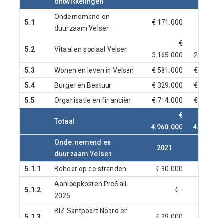
ontwikkelingen
Ondernemend en
5.1
€ 171.000
€ 91.0
duurzaam Velsen
€
5.2
Vitaal en sociaal Velsen
3.165.000
2.869.0
5.3
Wonen en leven in Velsen
€ 581.000
€ 286.0
5.4
Burger en Bestuur
€ 329.000
€ 316.0
5.5
Organisatie en financiën
€ 714.000
€ 751.0
€
Totaal
4.960.000
4.313.0
Ondernemend en
2021
2022
duurzaam Velsen
5.1.1
Beheer op de stranden
€ 90.000
€ 90.0
Aanloopkosten PreSail
5.1.2
€ -
2025
BIZ Santpoort Noord en
5.1.3
€ 39.000
€ 39.0