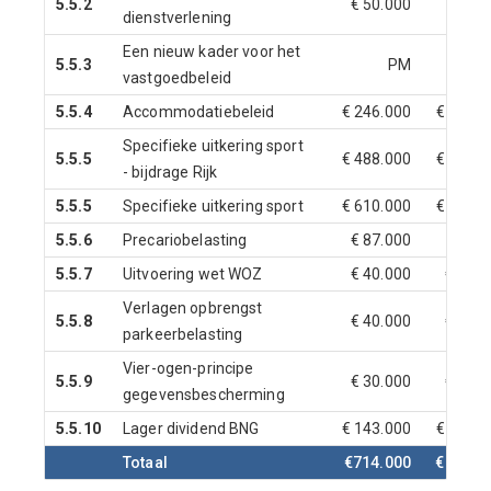
5.5.2
€ 50.000
dienstverlening
Een nieuw kader voor het
5.5.3
PM
vastgoedbeleid
5.5.4
Accommodatiebeleid
€ 246.000
€ 246.0
Specifieke uitkering sport
5.5.5
€ 488.000
€ 488.0
- bijdrage Rijk
5.5.5
Specifieke uitkering sport
€ 610.000
€ 610.0
5.5.6
Precariobelasting
€ 87.000
5.5.7
Uitvoering wet WOZ
€ 40.000
€ 40.0
Verlagen opbrengst
5.5.8
€ 40.000
€ 40.0
parkeerbelasting
Vier-ogen-principe
5.5.9
€ 30.000
€ 30.0
gegevensbescherming
5.5.10
Lager dividend BNG
€ 143.000
€ 143.0
Totaal
€714.000
€ 751.0