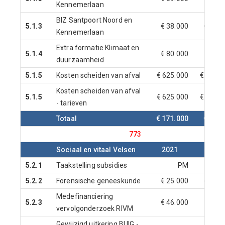
Kennemerlaan
BIZ Santpoort Noord en
5.1.3
€ 38.000
€ 38.0
Kennemerlaan
Extra formatie Klimaat en
5.1.4
€ 80.000
duurzaamheid
5.1.5
Kosten scheiden van afval
€ 625.000
€ 625.0
Kosten scheiden van afval
5.1.5
€ 625.000
€ 625.0
- tarieven
Totaal
€ 171.000
€ 91.0
773
Sociaal en vitaal Velsen
2021
2022
5.2.1
Taakstelling subsidies
PM
5.2.2
Forensische geneeskunde
€ 25.000
€ 25.0
Medefinanciering
5.2.3
€ 46.000
vervolgonderzoek RIVM
Gewijzigd uitkering BUIG -