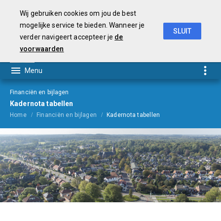
Wij gebruiken cookies om jou de best
mogelijke service te bieden. Wanneer je
SLUIT
verder navigeert accepteer je
de
Begroting
2021
voorwaarden
Financiën en bijlagen
Kadernota tabellen
Home
Financiën en bijlagen
Kadernota tabellen