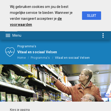
Wij gebruiken cookies om jou de best
mogelijke service te bieden. Wanneer je
SLUIT
verder navigeert accepteer je
de
Begroting
2021
voorwaarden
Programma's
Vitaal en sociaal Velsen
Home
Programma's
Vitaal en sociaal Velsen