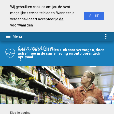
Wij gebruiken cookies om jou de best
mogelijke service te bieden. Wanneer je
SLUIT
verder navigeert accepteer je
de
Begroting
2021
voorwaarden
Vitaal en sociaal Velsen
Velsenaren ontwikkelen zich naar vermogen, doen
actief mee in de samenleving en ontplooien zich
optimaal.