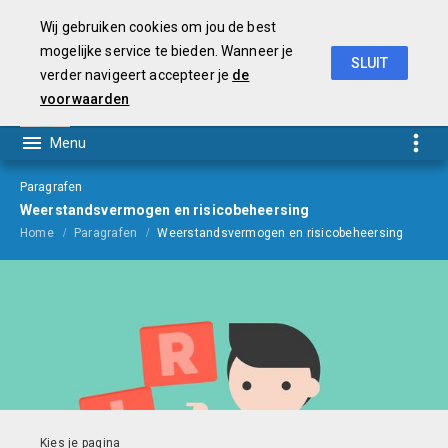
Wij gebruiken cookies om jou de best
mogelijke service te bieden. Wanneer je
SLUIT
verder navigeert accepteer je
de
Begroting
2021
voorwaarden
Paragrafen
Weerstandsvermogen en risicobeheersing
Home
Paragrafen
Weerstandsvermogen en risicobeheersing