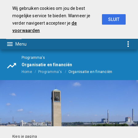
Wij gebruiken cookies om jou de best
mogelijke service te bieden. Wanneer je
SLUIT
verder navigeert accepteer je
de
Begroting
2021
voorwaarden
Programma's
Organisatie en financiën
Home
Programma's
Organisatie en financiën