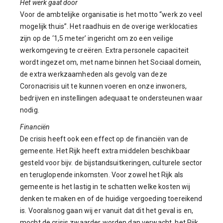
Het werk gaat door
Voor de ambtelijke organisatie is het motto “werk zo veel
mogelijk thuis”. Het raadhuis en de overige werklocaties
zijn op de ‘1,5 meter’ ingericht om zo een veilige
werkomgeving te creëren. Extra personele capaciteit
wordt ingezet om, met name binnen het Sociaal domein,
de extra werkzaamheden als gevolg van deze
Coronacrisis uit te kunnen voeren en onze inwoners,
bedrijven en instellingen adequaat te ondersteunen waar
nodig.
Financiën
De crisis heeft ook een effect op de financiën van de
gemeente. Het Rijk heeft extra middelen beschikbaar
gesteld voor bijv. de bijstandsuitkeringen, culturele sector
en teruglopende inkomsten. Voor zowel het Rijk als
gemeente is het lastig in te schatten welke kosten wij
denken te maken en of de huidige vergoeding toereikend
is. Vooralsnog gaan wij er vanuit dat dit het geval is en,
mocht de crisis zwaarder worden dan verwacht, het Rijk