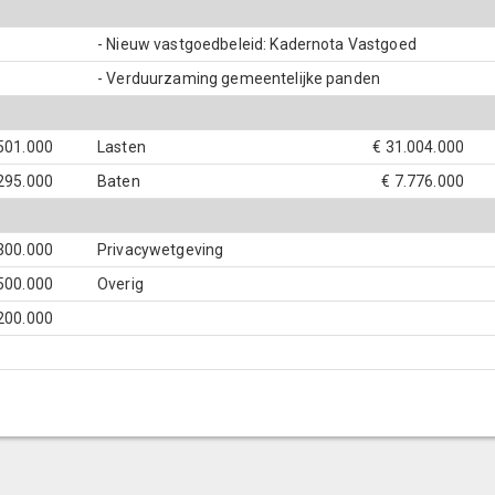
- Nieuw vastgoedbeleid: Kadernota Vastgoed
- Verduurzaming gemeentelijke panden
.501.000
Lasten
€ 31.004.000
295.000
Baten
€ 7.776.000
300.000
Privacywetgeving
.500.000
Overig
200.000