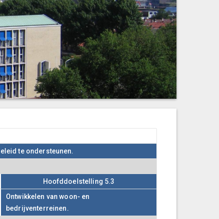
beleid te ondersteunen.
Hoofddoelstelling 5.3
Ontwikkelen van woon- en
bedrijventerreinen.