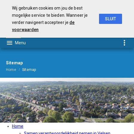
Wij gebruiken cookies om jou de best
mogelijke service te bieden. Wanneer je
SLUIT
verder navigeert accepteer je
de
Begroting
2021
voorwaarden
Sitemap
Home
Sitemap
Home
Samen verantwoordelijkheid nemen in Velsen