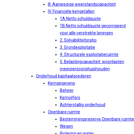
III. Aanwezige weerstandscapaciteit
IV. Financiële kengetallen
1A Netto schuldquote
1B Netto schuldquote gecorrigeerd
voor alle verstrekte leningen
2. Solvabiliteitsratio
3. Grondexploitatie
4. Structurele exploitatieruimte
5. Belastingcapaciteit: woonlasten
meerpersoonshuishouden
Onderhoud kapitaalgoederen
Kerngegevens
Beheer
Kerncijfers
Achterstallig onderhoud
Openbare ruimte
Bestemmingsreserve Openbare ruimte
Wegen
Riolering en water