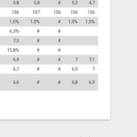
5,8
5,8
#
5,2
4,7
156
107
156
156
156
1,0%
1,0%
#
1,0%
1,0%
6,3%
#
#
7,3
#
#
15,8%
#
#
6,9
#
#
7
7,1
6,7
#
#
6,9
7
6,6
#
#
6,8
6,9