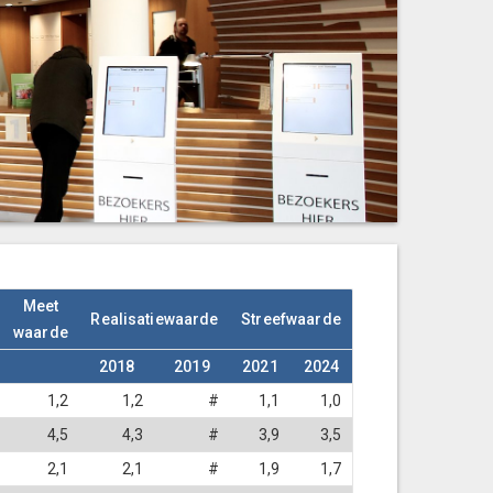
Meet
Realisatiewaarde
Streefwaarde
waarde
2018
2019
2021
2024
1,2
1,2
#
1,1
1,0
4,5
4,3
#
3,9
3,5
2,1
2,1
#
1,9
1,7