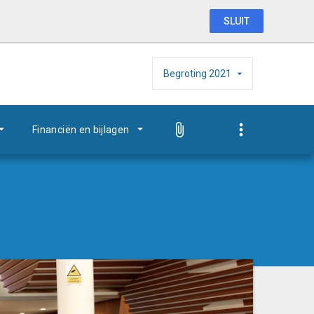
SLUIT
Begroting
2021
Financiën en bijlagen