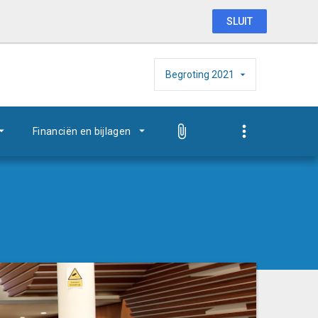
SLUIT
Begroting
2021
Financiën en bijlagen