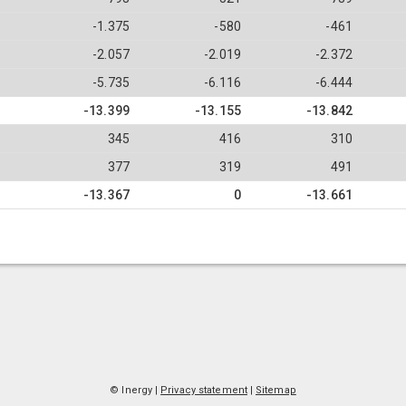
-1.375
-580
-461
-2.057
-2.019
-2.372
-5.735
-6.116
-6.444
-13.399
-13.155
-13.842
345
416
310
377
319
491
-13.367
0
-13.661
© Inergy
|
Privacy statement
|
Sitemap