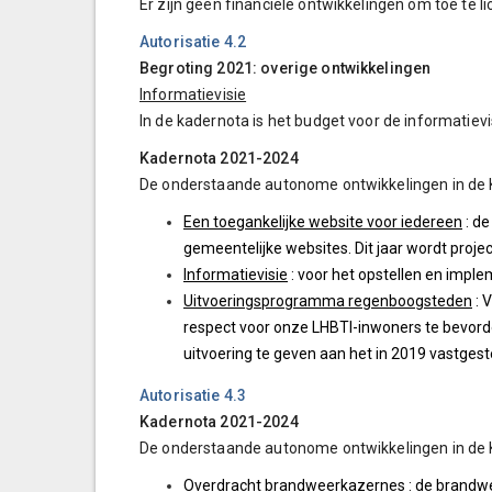
Er zijn geen financiële ontwikkelingen om toe te li
Autorisatie 4.2
Begroting 2021: overige ontwikkelingen
Informatievisie
In de kadernota is het budget voor de informatiev
Kadernota 2021-2024
De onderstaande autonome ontwikkelingen in d
Een toegankelijke website voor iedereen
: d
gemeentelijke websites. Dit jaar wordt proj
Informatievisie
: voor het opstellen en impl
Uitvoeringsprogramma regenboogsteden
: 
respect voor onze LHBTI-inwoners te bevorde
uitvoering te geven aan het in 2019 vastges
Autorisatie 4.3
Kadernota 2021-2024
De onderstaande autonome ontwikkelingen in d
Overdracht brandweerkazernes
: de brandw