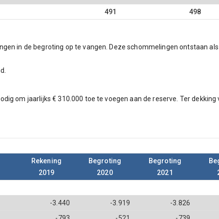
491
498
gen in de begroting op te vangen. Deze schommelingen ontstaan als e
d.
dig om jaarlijks € 310.000 toe te voegen aan de reserve. Ter dekking
Rekening
Begroting
Begroting
Be
2019
2020
2021
-3.440
-3.919
-3.826
-793
-521
-739