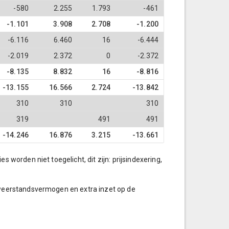
-580
2.255
1.793
-461
-1.101
3.908
2.708
-1.200
-6.116
6.460
16
-6.444
-2.019
2.372
0
-2.372
-8.135
8.832
16
-8.816
-13.155
16.566
2.724
-13.842
310
310
310
319
491
491
-14.246
16.876
3.215
-13.661
worden niet toegelicht, dit zijn: prijsindexering,
 weerstandsvermogen en extra inzet op de