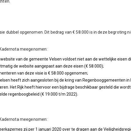
chten.
isie dubbel opgenomen. Dit bedrag van € 58.000 is in deze begroting ni
e Kadernota meegenomen:
e website van de gemeente Velsen voldoet niet aan de wettelijke eisen 
ectmatig de website aangepast aan deze eisen (€ 58.000);
ementeren van deze visie is € 58.000 opgenomen;
Velsen heeft zich aangesloten bij de kring van Regenbooggemeenten in Ne
ren. Het Rijk heeft hiervoor een bijdrage beschikbaar gesteld die word
telde regenboogbeleid (€ 19.000 t/m 2022).
e Kadernota meegenomen:
eerkazernes zij per 1 januari 2020 over te dragen aan de Veiligheidsre