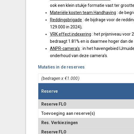
ook een klein stukje formatie vast ter groott
Materiële kosten team Handhaving
: de begr
Reddingsbrigade
: de bijdrage voor de redd
129.000 in 2024);
VRK effect indexering
: het prijsniveau voor
bedraagt 1.81% en is daarmee hoger dan de
ANPR-camera’s
: in het havengebied IJmuid
onderhoud van deze camera’s.
Mutaties in de reserves
(bedragen x €1.000)
Reserve
Reserve FLO
Toevoeging aan reserve(s)
Res. Verkiezingen
Reserve FLO