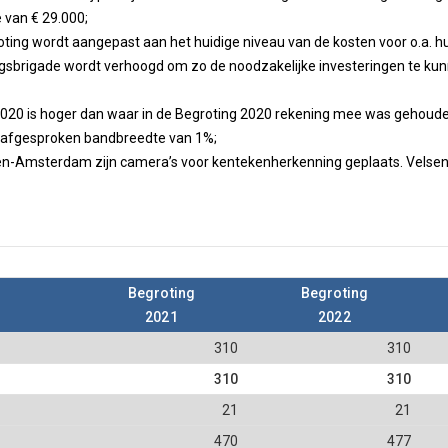
e van € 29.000;
oting wordt aangepast aan het huidige niveau van de kosten voor o.a. huu
ingsbrigade wordt verhoogd om zo de noodzakelijke investeringen te kun
 2020 is hoger dan waar in de Begroting 2020 rekening mee was gehouden
 afgesproken bandbreedte van 1%;
en-Amsterdam zijn camera’s voor kentekenherkenning geplaats. Velsen dr
Begroting
Begroting
2021
2022
310
310
310
310
21
21
470
477