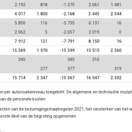
2.192
818
-1.375
2.061
1.481
4.017
1.850
-2.168
3.445
2.344
5.850
116
-5.735
6.131
16
2.062
5
-2.057
2.019
0
7.912
121
-7.791
8.150
16
15.369
1.970
-13.399
15.515
2.360
345
345
310
377
377
319
15.714
2.347
-13.367
16.547
2.302
 per autorisatieniveau toegelicht. De algemene en technische mutaties 
 van de personele kosten.
ffecten van de bezuinigingsmaatregelen 2021, het versterken van het
t eerste deel van de begroting opgenomen.