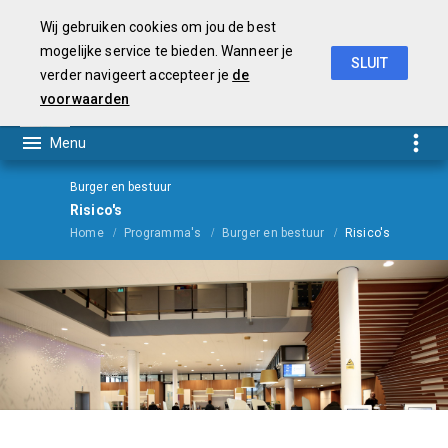
Wij gebruiken cookies om jou de best
mogelijke service te bieden. Wanneer je
SLUIT
verder navigeert accepteer je
de
Begroting
2021
voorwaarden
Burger en bestuur
Risico's
Home
Programma's
Burger en bestuur
Risico's