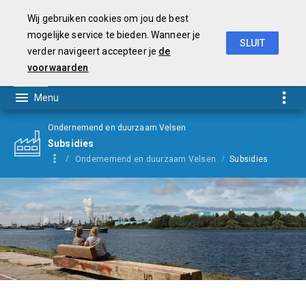
Wij gebruiken cookies om jou de best
mogelijke service te bieden. Wanneer je
SLUIT
verder navigeert accepteer je
de
Begroting
2021
voorwaarden
Ondernemend en duurzaam Velsen
Subsidies
Ondernemend en duurzaam Velsen
Subsidies