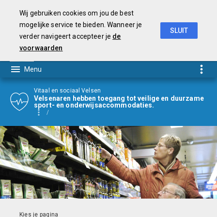
Wij gebruiken cookies om jou de best
mogelijke service te bieden. Wanneer je
SLUIT
verder navigeert accepteer je
de
Begroting
2021
voorwaarden
Vitaal en sociaal Velsen
Velsenaren hebben toegang tot veilige en duurzame
sport- en onderwijsaccommodaties.